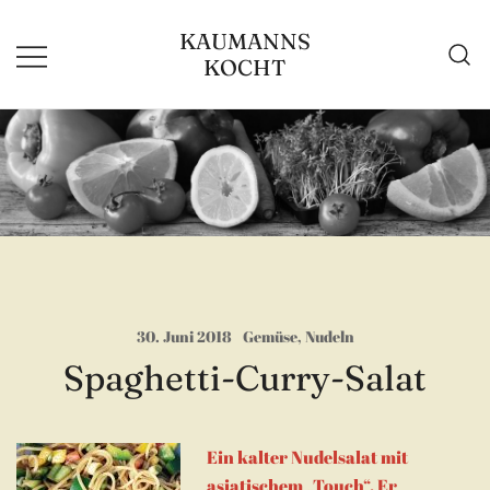
Zum
KAUMANNS
Inhalt
KOCHT
springen
30. Juni 2018
Gemüse
,
Nudeln
Spaghetti-Curry-Salat
Ein kalter Nudelsalat mit
asiatischem „Touch“. Er