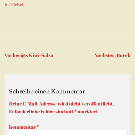
In "Fleisch"
Beitragsnavigation
Vorherige:
Kiwi-Salsa
Nächster:
Börek
Schreibe einen Kommentar
Deine E-Mail-Adresse wird nicht veröffentlicht.
Erforderliche Felder sind mit
*
markiert
Kommentar
*