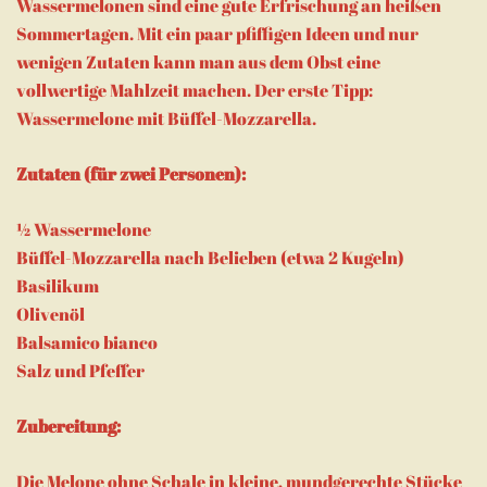
Wassermelonen sind eine gute Erfrischung an heißen
Sommertagen. Mit ein paar pfiffigen Ideen und nur
wenigen Zutaten kann man aus dem Obst eine
vollwertige Mahlzeit machen. Der erste Tipp:
Wassermelone mit Büffel-Mozzarella.
Zutaten (für zwei Personen):
½ Wassermelone
Büffel-Mozzarella nach Belieben (etwa 2 Kugeln)
Basilikum
Olivenöl
Balsamico bianco
Salz und Pfeffer
Zubereitung:
Die Melone ohne Schale in kleine, mundgerechte Stücke