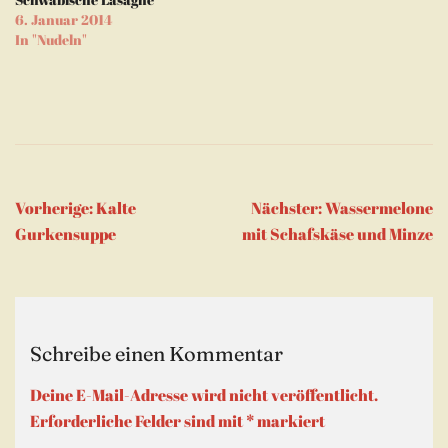
6. Januar 2014
In "Nudeln"
Beitragsnavigation
Vorherige:
Kalte
Nächster:
Wassermelone
Gurkensuppe
mit Schafskäse und Minze
Schreibe einen Kommentar
Deine E-Mail-Adresse wird nicht veröffentlicht.
Erforderliche Felder sind mit
*
markiert