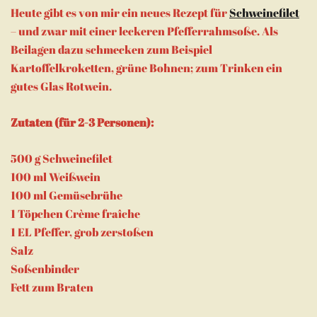
Heute gibt es von mir ein neues Rezept für
Schweinefilet
– und zwar mit einer leckeren Pfefferrahmsoße. Als
Beilagen dazu schmecken zum Beispiel
Kartoffelkroketten, grüne Bohnen; zum Trinken ein
gutes Glas Rotwein.
Zutaten (für 2-3 Personen):
500 g Schweinefilet
100 ml Weißwein
100 ml Gemüsebrühe
1 Töpchen Crème fraîche
1 EL Pfeffer, grob zerstoßen
Salz
Soßenbinder
Fett zum Braten