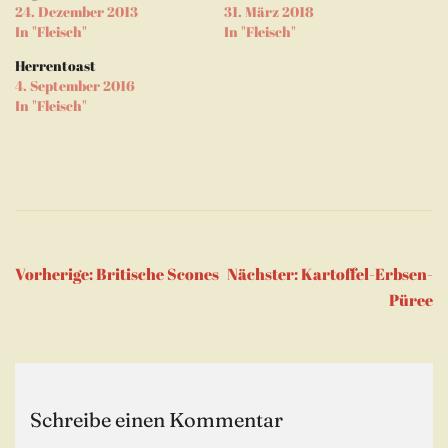
(Wird
24. Dezember 2013
31. März 2018
in
neuem
In "Fleisch"
In "Fleisch"
Fenster
geöffnet)
Herrentoast
4. September 2016
In "Fleisch"
Beitragsnavigation
Vorherige:
Britische Scones
Nächster:
Kartoffel-Erbsen-
Püree
Schreibe einen Kommentar