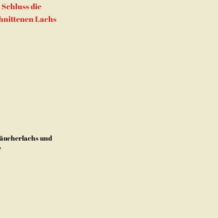
 Schluss die
hnittenen Lachs
Räucherlachs und
e