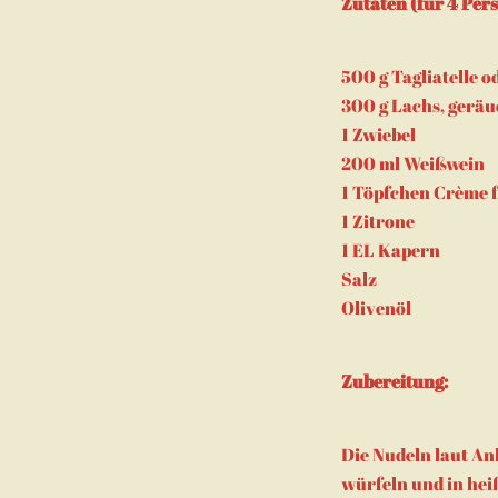
Zutaten (für 4 Per
500 g Tagliatelle 
300 g Lachs, geräu
1 Zwiebel
200 ml Weißwein
1 Töpfchen Crème 
1 Zitrone
1 EL Kapern
Salz
Olivenöl
Zubereitung:
Die Nudeln laut An
würfeln und in hei