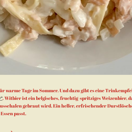
 für warme Tage im Sommer. Und dazu gibt es eine Trinkempfe
“
. Witbier ist ein belgisches, fruchtig-spritziges Weizenbier, 
usschalen gebraut wird. Ein heller, erfrischender Durstlösc
 Essen passt.