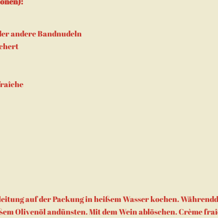
sonen):
oder andere Bandnudeln
chert
fraîche
leitung auf der Packung in heißem Wasser kochen. Währendd
ßem Olivenöl andünsten. Mit dem Wein ablöschen. Crème fraî