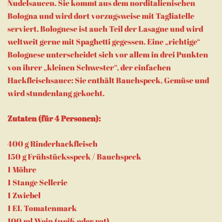
Nudelsaucen. Sie kommt aus dem norditalienischen
Bologna und wird dort vorzugsweise mit Tagliatelle
serviert. Bolognese ist auch Teil der Lasagne und wird
weltweit gerne mit Spaghetti gegessen. Eine „richtige“
Bolognese unterscheidet sich vor allem in drei Punkten
von ihrer „kleinen Schwester“, der einfachen
Hackfleischsauce: Sie enthält Bauchspeck, Gemüse und
wird stundenlang gekocht.
Zutaten (für 4 Personen):
400 g Rinderhackfleisch
150 g Frühstücksspeck / Bauchspeck
1 Möhre
1 Stange Sellerie
1 Zwiebel
1 EL Tomatenmark
100 ml Wein (weiß oder rot)