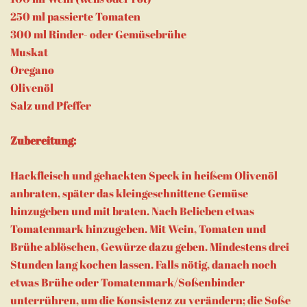
250 ml passierte Tomaten
300 ml Rinder- oder Gemüsebrühe
Muskat
Oregano
Olivenöl
Salz und Pfeffer
Zubereitung:
Hackfleisch und gehackten Speck in heißem Olivenöl
anbraten, später das kleingeschnittene Gemüse
hinzugeben und mit braten. Nach Belieben etwas
Tomatenmark hinzugeben. Mit Wein, Tomaten und
Brühe ablöschen, Gewürze dazu geben. Mindestens drei
Stunden lang kochen lassen. Falls nötig, danach noch
etwas Brühe oder Tomatenmark/Soßenbinder
unterrühren, um die Konsistenz zu verändern; die Soße