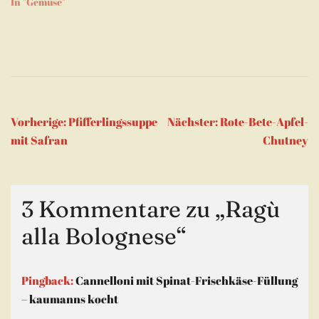
In "Gemüse"
Beitragsnavigation
Vorherige:
Pfifferlingssuppe
Nächster:
Rote-Bete-Apfel-
mit Safran
Chutney
3 Kommentare zu „
Ragù
alla Bolognese
“
Pingback:
Cannelloni mit Spinat-Frischkäse-Füllung
– kaumanns kocht