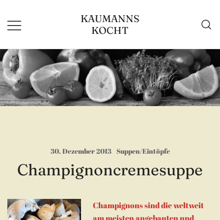
Zum
KAUMANNS
Inhalt
KOCHT
springen
30. Dezember 2013
Suppen/Eintöpfe
Champignoncremesuppe
Champignons sind die weltweit
am meisten angebauten und