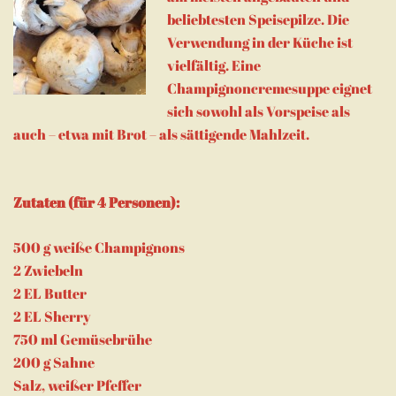
beliebtesten Speisepilze. Die
Verwendung in der Küche ist
vielfältig. Eine
Champignoncremesuppe eignet
sich sowohl als Vorspeise als
auch – etwa mit Brot – als sättigende Mahlzeit.
Zutaten (für 4 Personen):
500 g weiße Champignons
2 Zwiebeln
2 EL Butter
2 EL Sherry
750 ml Gemüsebrühe
200 g Sahne
Salz, weißer Pfeffer