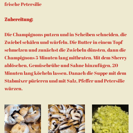
frische Petersilie
Zubereitung:
Die Champignons putzen und in Scheiben schneiden, die
Zwiebel schälen und würfeln. Die Butter in einem Topf
schmelzen und zunächst die Zwiebeln dünsten, dann die
Champignons 5 Minuten lang mitbraten. Mit dem Sherry
ablöschen, Gemüsebrühe und Sahne hinzufügen, 20
Minuten lang köcheln lassen. Danach die Suppe mit dem
Stabmixer pürieren und mit Salz, Pfeffer und Petersilie
würzen.