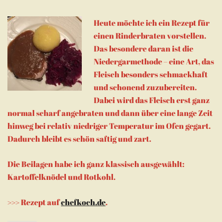
Heute möchte ich ein Rezept für
einen Rinderbraten vorstellen.
Das besondere daran ist die
Niedergarmethode – eine Art, das
Fleisch besonders schmackhaft
und schonend zuzubereiten.
Dabei wird das Fleisch erst ganz
normal scharf angebraten und dann über eine lange Zeit
hinweg bei relativ niedriger Temperatur im Ofen gegart.
Dadurch bleibt es schön saftig und zart.
Die Beilagen habe ich ganz klassisch ausgewählt:
Kartoffelknödel und Rotkohl.
>>> Rezept auf
chefkoch.de
.