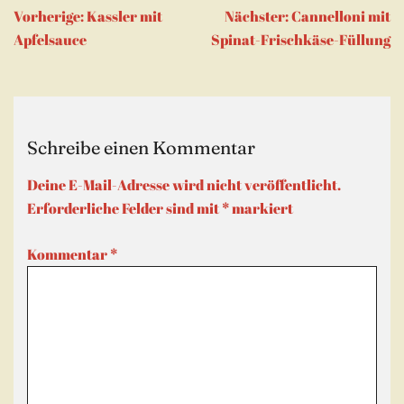
Beitragsnavigation
Vorherige:
Kassler mit
Nächster:
Cannelloni mit
Apfelsauce
Spinat-Frischkäse-Füllung
Schreibe einen Kommentar
Deine E-Mail-Adresse wird nicht veröffentlicht.
Erforderliche Felder sind mit
*
markiert
Kommentar
*