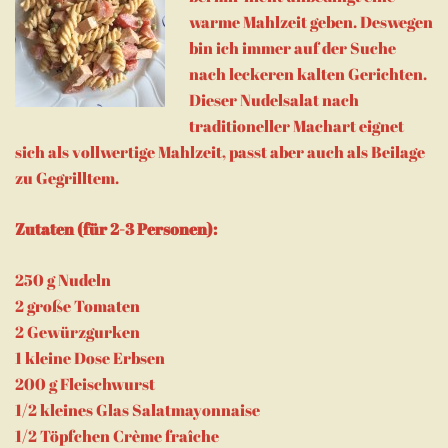
warme Mahlzeit geben. Deswegen
bin ich immer auf der Suche
nach leckeren kalten Gerichten.
Dieser Nudelsalat nach
traditioneller Machart eignet
sich als vollwertige Mahlzeit, passt aber auch als Beilage
zu Gegrilltem.
Zutaten (für 2-3 Personen):
250 g Nudeln
2 große Tomaten
2 Gewürzgurken
1 kleine Dose Erbsen
200 g Fleischwurst
1/2 kleines Glas Salatmayonnaise
1/2 Töpfchen Crème fraîche