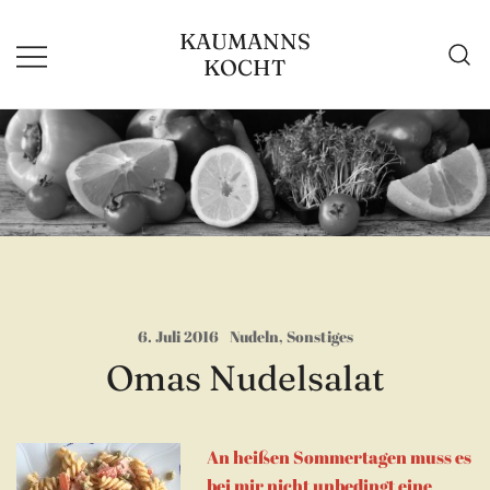
Zum
KAUMANNS
Inhalt
KOCHT
springen
6. Juli 2016
Nudeln
,
Sonstiges
Omas Nudelsalat
An heißen Sommertagen muss es
bei mir nicht unbedingt eine