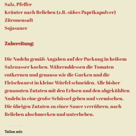
Salz, Pfeffer
Kräuter nach Belieben (z.B. süßes Paprikapulver)
Zitronensaft
Sojasauce
Zubereitung:
Die Nudeln gemäß Angaben auf der Packung in heißem
Salzwasser kochen. Währenddessen die Tomaten
entkernen und genauso wie die Gurken und die
Fleischwurst in kleine Würfel schneiden. Alle bisher
genannten Zutaten mit den Erbsen und den abgekühlten
Nudeln in eine große Schüssel geben und vermischen.
Die übrigen Zutaten zu einer Sauce verrühren, nach
Belieben abschmecken und unterheben.
Teilen mit: