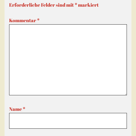
Erforderliche Felder sind mit
*
markiert
Kommentar
*
Name
*