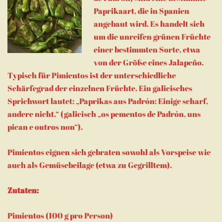
Paprikaart, die in Spanien
angebaut wird. Es handelt sich
um die unreifen grünen Früchte
einer bestimmten Sorte, etwa
von der Größe eines Jalapeño.
Typisch für Pimientos ist der unterschiedliche
Schärfegrad der einzelnen Früchte. Ein galicisches
Sprichwort lautet: „Paprikas aus Padrón: Einige scharf,
andere nicht.“ (galicisch „os pementos de Padrón, uns
pican e outros non“).
Pimientos eignen sich gebraten sowohl als Vorspeise wie
auch als Gemüsebeilage (etwa zu Gegrilltem).
Zutaten:
Pimientos (100 g pro Person)