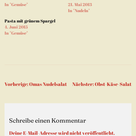
(Wird
In "Gemüse"
21. Mai 2013
in
neuem
In "Nudeln"
Fenster
geöffnet)
Pasta mit grünem Spargel
4. Juni 2015
In "Gemüse"
Beitragsnavigation
Vorherige:
Omas Nudelsalat
Nächster:
Obst-Käse-Salat
Schreibe einen Kommentar
Deine E-Mail-Adresse wird nicht veröffentlicht.