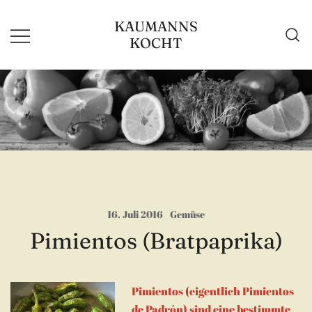
Zum
KAUMANNS
Inhalt
KOCHT
springen
16. Juli 2016
Gemüse
Pimientos (Bratpaprika)
Pimientos (eigentlich Pimientos
de Padrón) sind eine bestimmte