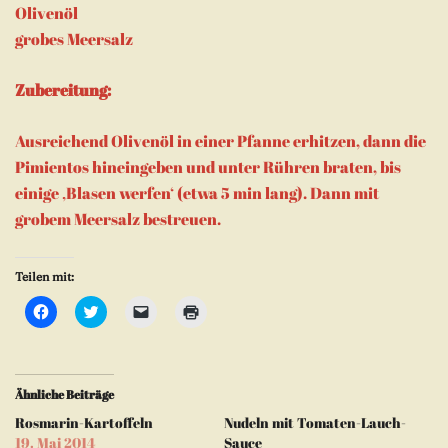
Olivenöl
grobes Meersalz
Zubereitung:
Ausreichend Olivenöl in einer Pfanne erhitzen, dann die
Pimientos hineingeben und unter Rühren braten, bis
einige ‚Blasen werfen‘ (etwa 5 min lang). Dann mit
grobem Meersalz bestreuen.
Teilen mit:
Klick,
Klick,
Klicken,
Klicken
um
um
um
zum
auf
über
einem
Ausdrucken
Facebook
Twitter
Freund
(Wird
zu
zu
einen
in
teilen
teilen
Link
neuem
(Wird
(Wird
per
Fenster
Ähnliche Beiträge
in
in
E-
geöffnet)
neuem
neuem
Mail
Rosmarin-Kartoffeln
Nudeln mit Tomaten-Lauch-
Fenster
Fenster
zu
geöffnet)
geöffnet)
senden
19. Mai 2014
Sauce